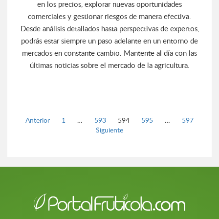
en los precios, explorar nuevas oportunidades
comerciales y gestionar riesgos de manera efectiva.
Desde análisis detallados hasta perspectivas de expertos,
podrás estar siempre un paso adelante en un entorno de
mercados en constante cambio. Mantente al día con las
últimas noticias sobre el mercado de la agricultura.
Página
Página
Página
Página
Página
Anterior
1
…
593
594
595
…
597
Siguiente