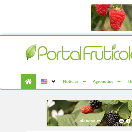
Noticias
Agronotips
Th