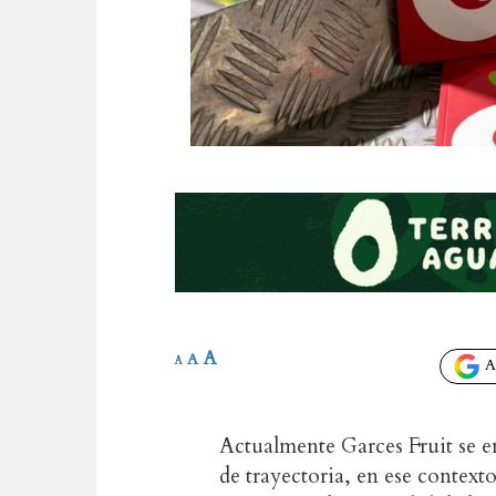
A
A
A
Añ
Actualmente Garces Fruit se 
de trayectoria, en ese context