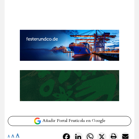
Añadir Portal Frutícola en Google
A
Facebook
LinkedIn
WhatsApp
X
A
A