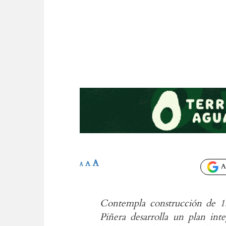
A
A
A
Añ
Contempla construcción de 15
Piñera desarrolla un plan int