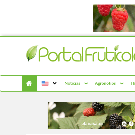
Noticias
Agronotips
Th