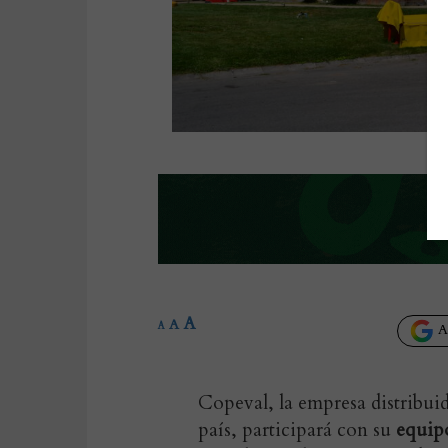
A
A
A
Añ
Copeval, la empresa distribui
país, participará con su
equip