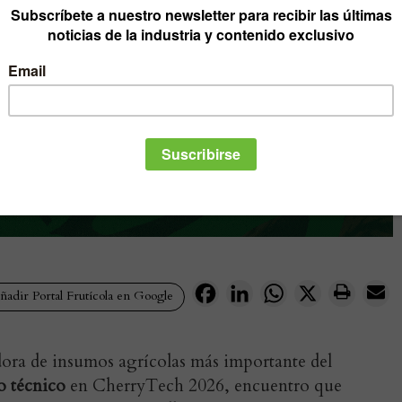
Facebook
LinkedIn
WhatsApp
X
adir Portal Frutícola en Google
dora de insumos agrícolas más importante del
o técnico
en CherryTech 2026, encuentro que