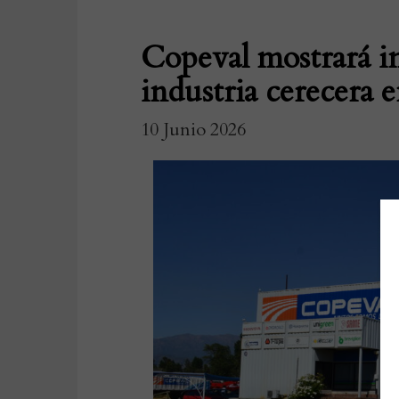
Copeval mostrará in
industria cerecera
10 Junio 2026