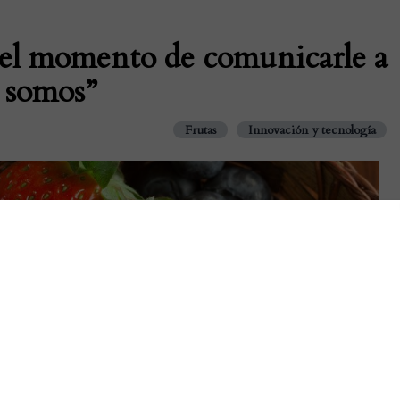
s el momento de comunicarle a
s somos”
Frutas
Innovación y tecnología