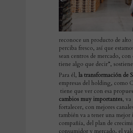
reconoce un producto de alto v
perciba fresco, así que estamo
sean centros de mercado, con 
tiene algo que decir”, sostiene
Para él,
la transformación de 
empresas del holding, como C
tiene que ver con esa propuest
cambios muy importantes
, va
fortalecer, con mejores canal
también va a tener una mejor i
compañía, del plan de crecimie
consumidor y mercado, el valor