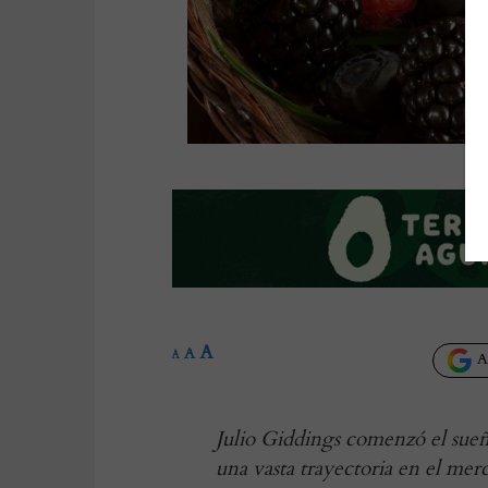
A
A
A
Añ
Julio Giddings comenzó el sue
una vasta trayectoria en el merc