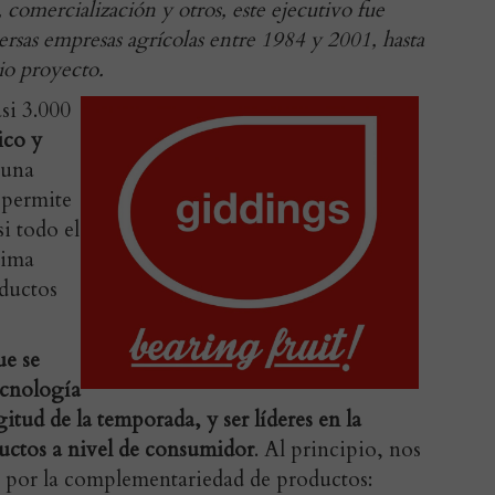
 comercialización y otros, este ejecutivo fue
rsas empresas agrícolas entre 1984 y 2001, hasta
io proyecto.
si 3.000
ico y
 una
 permite
si todo el
tima
ductos
e se
ecnología
itud de la temporada, y ser líderes en la
uctos a nivel de consumidor
. Al principio, nos
, por la complementariedad de productos: