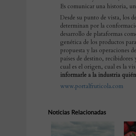
Es comunicar una historia, un
Desde su punto de vista, los d
determinan por la conformaci
desarrollo de plataformas com
genética de los productos par
propuesta y las operaciones 
países de destino, recibidores
cual es el origen, cual es la v
informarle a la industria qui
www.portalfruticola.com
Noticias Relacionadas