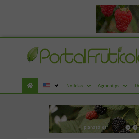
Noticias
Agronotips
Th