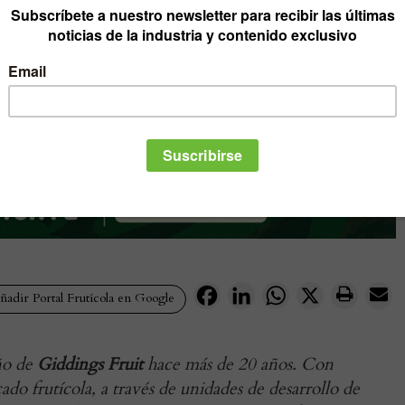
Facebook
LinkedIn
WhatsApp
X
adir Portal Frutícola en Google
ño de
Giddings Fruit
hace más de 20 años. Con
ado frutícola, a través de unidades de desarrollo de