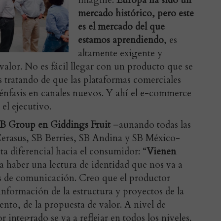
imaginé.
Europa ha sido un
mercado histórico, pero este
es el mercado del que
estamos aprendiendo
, es
altamente exigente y
alor. No es fácil llegar con un producto que se
s tratando de que las plataformas comerciales
énfasis en canales nuevos. Y ahí el e-commerce
 el ejecutivo.
SB Group en Giddings Fruit
–aunando todas las
erasus, SB Berries, SB Andina y SB México-
a diferencial hacia el consumidor: “
Vienen
 a haber una lectura de identidad que nos va a
es de comunicación. Creo que el productor
nformación de la estructura y proyectos de la
nto, de la propuesta de valor. A nivel de
 integrado se va a reflejar en todos los niveles.