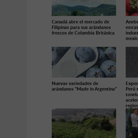
Canadá abre el mercado de
Anebe
Filipinas para sus arándanos
estra
frescos de Columbia Británica
indust
mexic
Nuevas variedades de
Expor
arándanos “Made in Argentina”
Perú 
tonel
aceler
regio