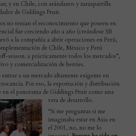
s; y en Chile, con arándanos y zarzaparrilla
ndador de Giddings Fruit.
anos no tenían el reconocimiento que poseen en
encial fue creciendo año a año (creándose SB
levó a la compañía a abrir operaciones en Perú,
complementación de Chile, México y Perú
off-season. a prácticamente todos los mercados”,
tivo y comercialización de berries.
o entrar a un mercado altamente exigente en
crocancia. Por eso, la exportación y distribución
ce en el panorama de Giddings Fruit como una
veta de desarrollo.
“Si me preguntas si me
imaginaba estar en Asia en
el 2001, no, no me lo