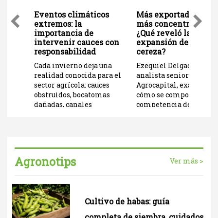
ente a
Eventos climáticos
Más exportadoras,
íos
extremos: la
más concentración:
importancia de
¿Qué reveló la
intervenir cauces con
expansión de la
responsabilidad
cereza?
Cada invierno deja una
Ezequiel Delgado,
a y
realidad conocida para el
analista senior de
sector agrícola: cauces
Agrocapital, examina
obstruidos, bocatomas
cómo se comportó la
dañadas, canales
competencia de
afectados y la necesidad
exportadoras “cerezo-
de restablecer el
dependientes” en el
suministro de agua lo
momento de mayor au
antes posible. En ese
de la cereza previo a su
escenario, la urgencia
caída de precio actual.
Agronotips
Ver más >
suele imponerse, pero
actuar rápidamente no
siempre significa
hacerlo dentro del marco
Cultivo de habas: guía
legal.
completa de siembra, cuidados