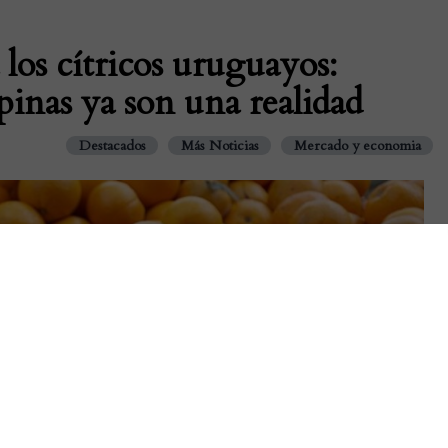
los cítricos uruguayos:
ipinas ya son una realidad
Destacados
Más Noticias
Mercado y economia