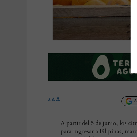
A
A
A
Añ
A partir del 5 de junio, los c
para ingresar a Filipinas, ma