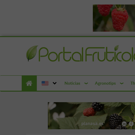
Noticias
Agronotips
Th