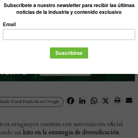
Facebook
LinkedIn
WhatsApp
X
adir Portal Frutícola en Google
ítricos uruguayos cuentan con autorización oficial
rcando un
hito en la estrategia de diversificación