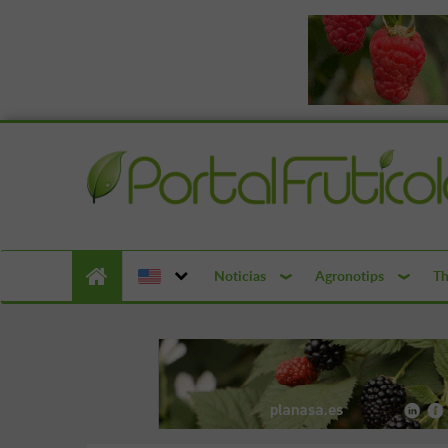
Noticias
Agronotips
Th