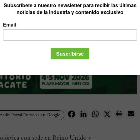
Facebook
LinkedIn
WhatsApp
X
adir Portal Frutícola en Google
ológica con sede en Reino Unido y