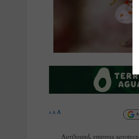
A
A
A
Añ
AgriSound, empresa agrotecn