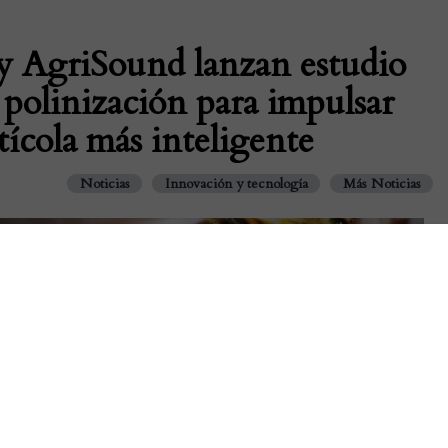
y AgriSound lanzan estudio
 polinización para impulsar
ícola más inteligente
Noticias
Innovación y tecnología
Más Noticias