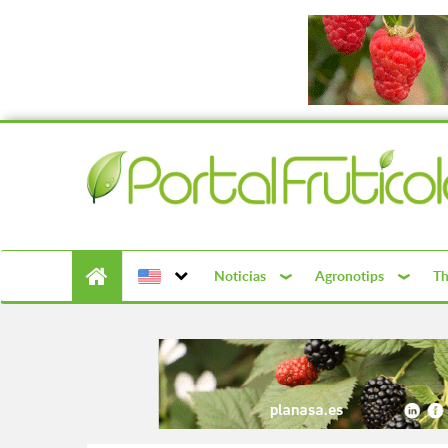
Noticias
Agronotips
Th