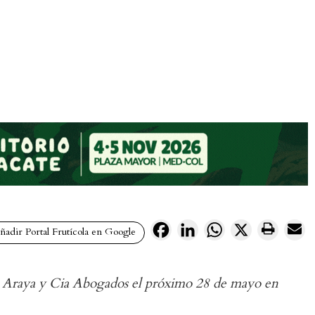
Facebook
LinkedIn
WhatsApp
X
adir Portal Frutícola en Google
irma Araya y Cia Abogados el próximo 28 de mayo en