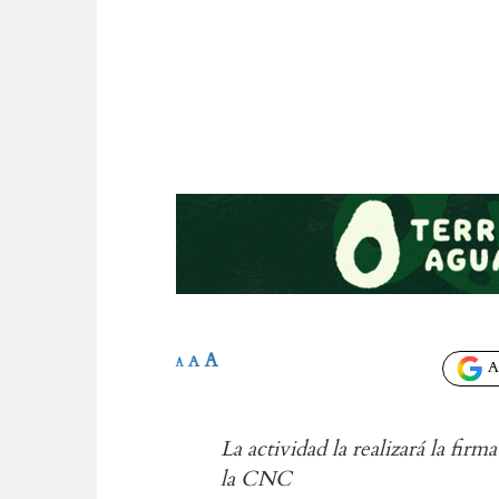
A
A
A
Añ
La actividad la realizará la f
la CNC