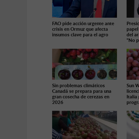
FAO pide acción urgente ante
Presi
crisis en Ormuz que afecta
papel
insumos clave para el agro
del a
"No p
Sin problemas climáticos
Sun W
Canadá se prepara para una
licenc
gran cosecha de cerezas en
Italia
2026
progr