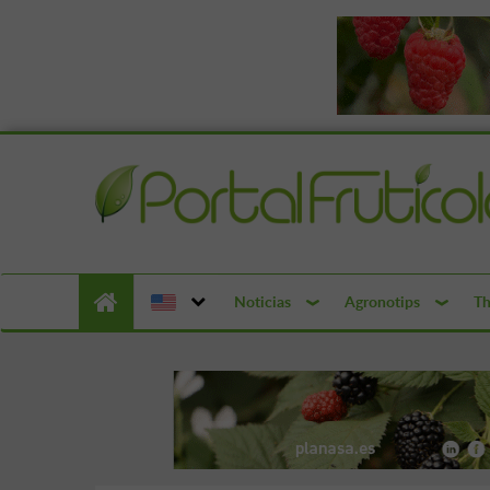
Noticias
Agronotips
Th