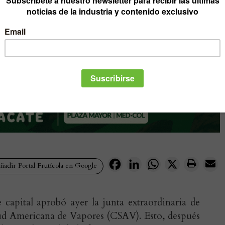
Facebook
LinkedIn
WhatsApp
X
adir Portal Frutícola en Google
capital aprobó ayer la junta extraordinaria de
ud Americana de Vapores (CSAV). Esto, después