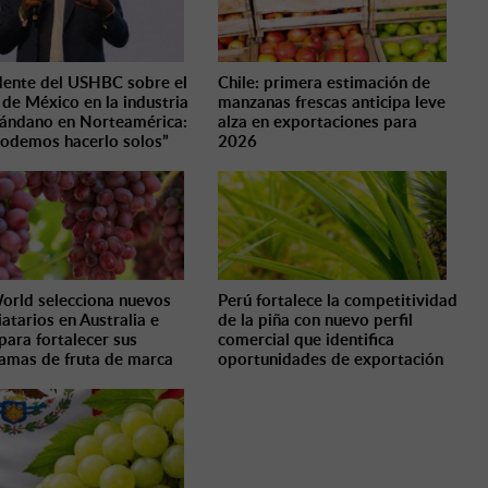
dente del USHBC sobre el
Chile: primera estimación de
 de México en la industria
manzanas frescas anticipa leve
rándano en Norteamérica:
alza en exportaciones para
odemos hacerlo solos”
2026
orld selecciona nuevos
Perú fortalece la competitividad
iatarios en Australia e
de la piña con nuevo perfil
 para fortalecer sus
comercial que identifica
amas de fruta de marca
oportunidades de exportación