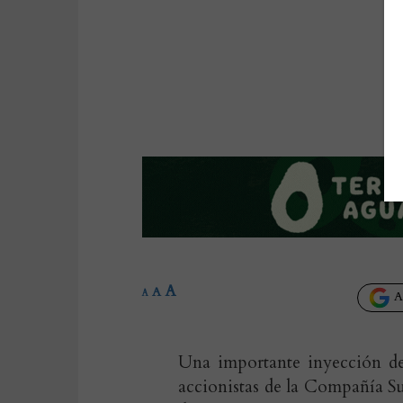
A
A
A
Añ
Una importante inyección de 
accionistas de la Compañía S