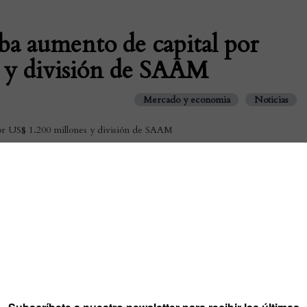
a aumento de capital por
 y división de SAAM
Mercado y economia
Noticias