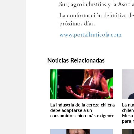
Sur, agroindustrias y la Aso
La conformación definitiva de
próximos días.
www.portalfruticola.com
Noticias Relacionadas
La industria de la cereza chilena
La nu
debe adaptarse a un
chile
consumidor chino más exigente
Mesa 
para 