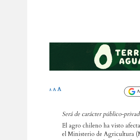
A
A
A
Añ
Será de carácter público-priva
El agro chileno ha visto afecta
el Ministerio de Agricultura