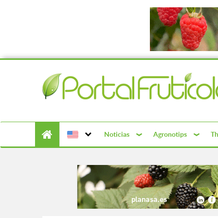
Noticias
Agronotips
Th