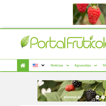
Noticias
Agronotips
Th