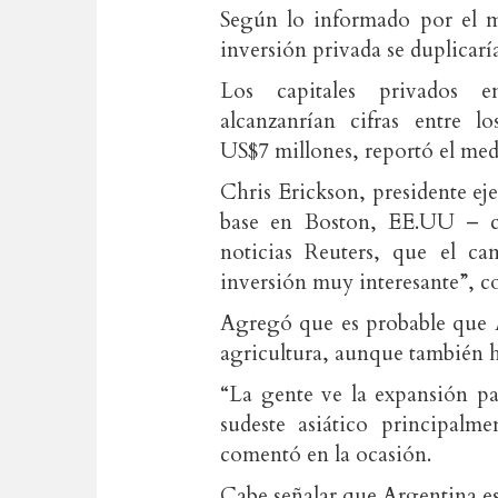
Según lo informado por el
inversión privada se duplicaría
Los capitales privados en
alcanzanrían cifras entre l
US$7 millones, reportó el med
Chris Erickson, presidente e
base en Boston, EE.UU – c
noticias Reuters, que el c
inversión muy interesante”, 
Agregó que es probable que A
agricultura, aunque también h
“La gente ve la expansión pa
sudeste asiático principalm
comentó en la ocasión.
Cabe señalar que Argentina es