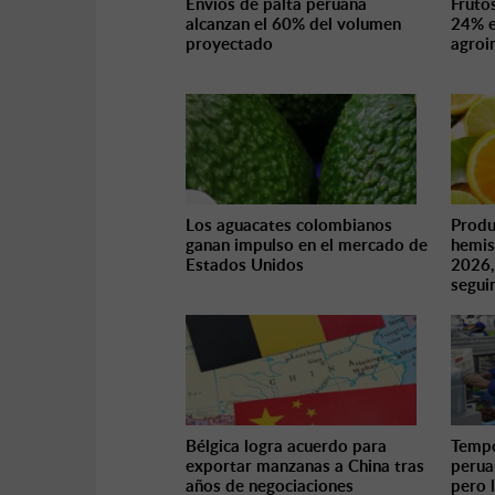
Envíos de palta peruana
Fruto
alcanzan el 60% del volumen
24% e
proyectado
agroi
Los aguacates colombianos
Produ
ganan impulso en el mercado de
hemis
Estados Unidos
2026,
seguir
Bélgica logra acuerdo para
Tempo
exportar manzanas a China tras
perua
años de negociaciones
pero 