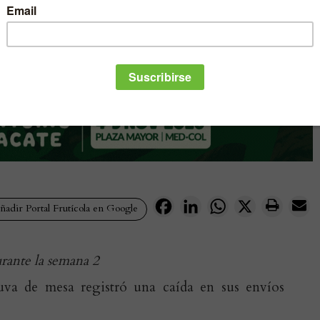
Facebook
LinkedIn
WhatsApp
X
adir Portal Frutícola en Google
rante la semana 2
 uva de mesa registró una caída en sus envíos