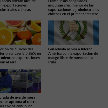
s secos lideran alza de
Frambuesas congeladas
n exportaciones
impulsan crecimiento de las
ndustriales chilenas
exportaciones agroindustriales
chilenas en el primer semestre
cción de cítricos del
Guatemala aspira a liderar
ferio sur caería 5,86% en
América con la exportación de
 mientras exportaciones
mango libre de mosca de la
ían al alza
fruta
rada de uva de mesa
na se apronta al cierre,
los envíos continúan