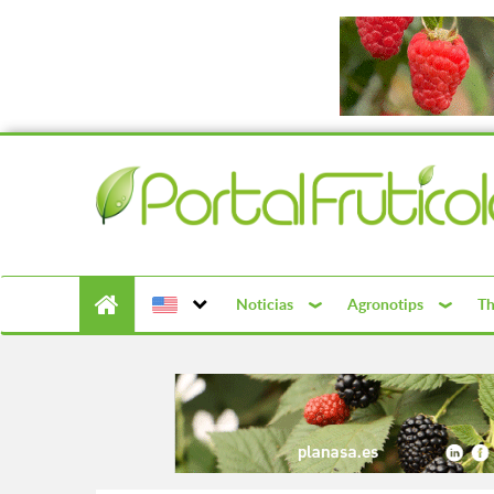
Noticias
Agronotips
Th