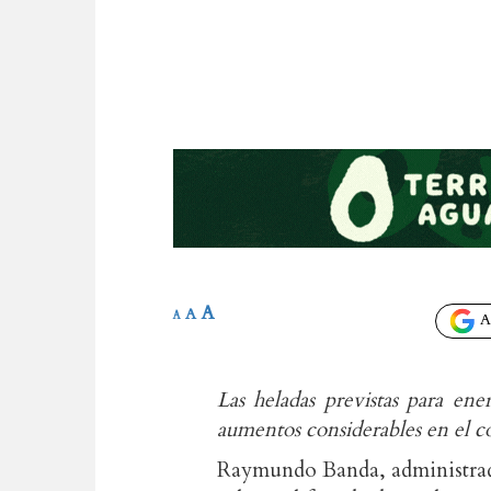
A
A
A
Añ
Las heladas previstas para en
aumentos considerables en el co
Raymundo Banda, administrado