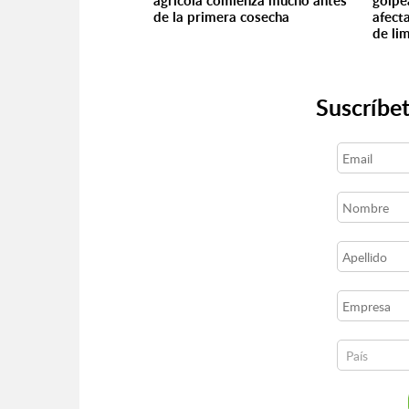
agrícola comienza mucho antes
golpea
de la primera cosecha
afect
de li
Suscríbet