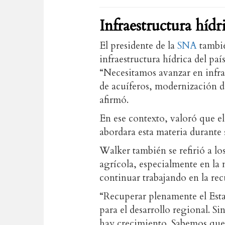
Infraestructura hídr
El presidente de la
SNA
también
infraestructura hídrica del país
“Necesitamos avanzar en infrae
de acuíferos, modernización de
afirmó.
En ese contexto, valoró que el
abordara esta materia durante
Walker también se refirió a lo
agrícola, especialmente en la 
continuar trabajando en la re
“Recuperar plenamente el Est
para el desarrollo regional. S
hay crecimiento. Sabemos que e