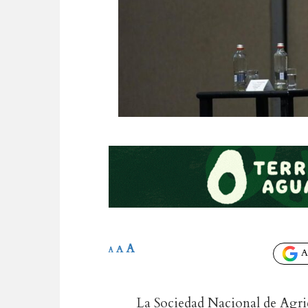
A
A
A
Añ
La Sociedad Nacional de Agric