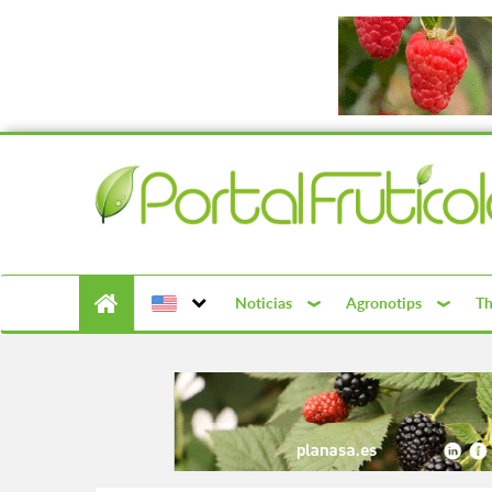
Noticias
Agronotips
Th