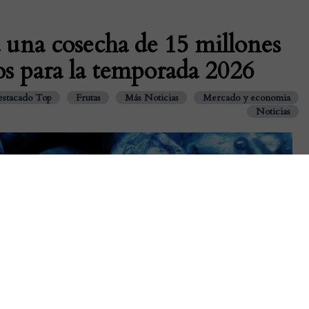
 una cosecha de 15 millones
os para la temporada 2026
stacado Top
Frutas
Más Noticias
Mercado y economia
Noticias