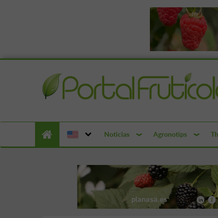
Noticias
Agronotips
Th