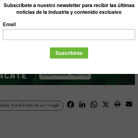
Facebook
LinkedIn
WhatsApp
X
adir Portal Frutícola en Google