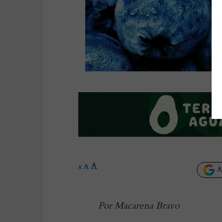
A
A
A
Añ
Por Macarena Bravo