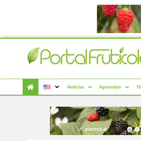
Noticias
Agronotips
Th