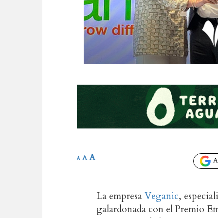
A
A
A
Añ
La empresa
Veganic
, especial
galardonada con el Premio Em