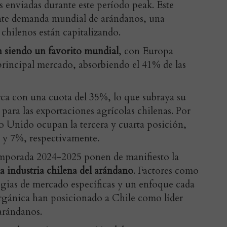
s enviadas durante este período peak. Este
ente demanda mundial de arándanos, una
chilenos están capitalizando.
n siendo un favorito mundial
, con Europa
principal mercado, absorbiendo el 41% de las
rca con una cuota del 35%, lo que subraya su
para las exportaciones agrícolas chilenas. Por
no Unido ocupan la tercera y cuarta posición,
 y 7%, respectivamente.
emporada 2024-2025 ponen de manifiesto la
la industria chilena del arándano
. Factores como
ategias de mercado específicas y un enfoque cada
rgánica han posicionado a Chile como líder
arándanos.