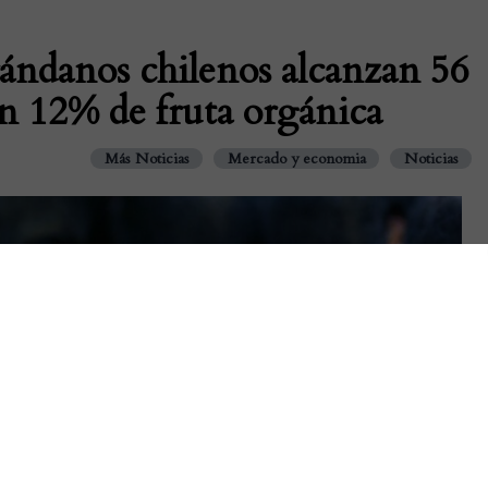
rándanos chilenos alcanzan 56
n 12% de fruta orgánica
Más Noticias
Mercado y economia
Noticias