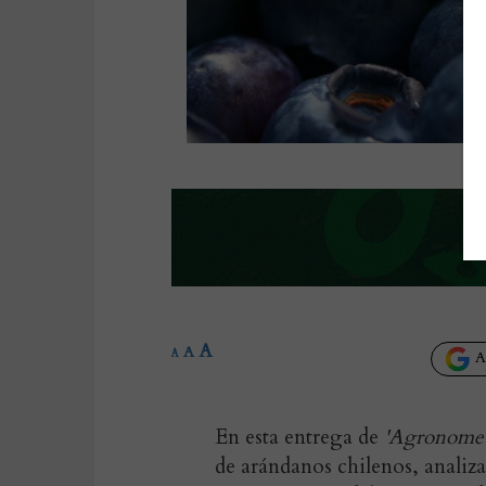
A
A
A
Añ
En esta entrega de
'Agronomet
de arándanos chilenos, analiz