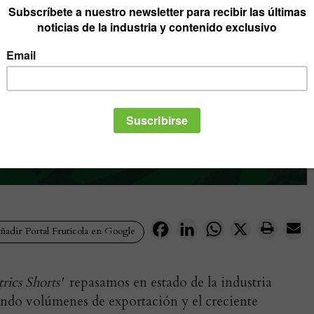
Facebook
LinkedIn
WhatsApp
X
adir Portal Frutícola en Google
rics Shorts'
repasamos en estado de la industria
ando volúmenes de exportación y el creciente