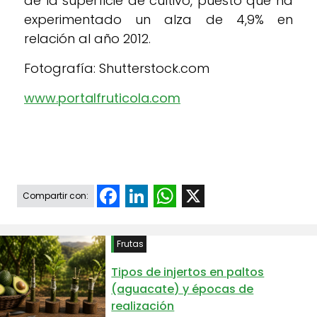
de la superficie de cultivo, puesto que ha
experimentado un alza de 4,9% en
relación al año 2012.
Fotografía: Shutterstock.com
www.portalfruticola.com
Facebook
LinkedIn
WhatsApp
X
Compartir con:
Frutas
Tipos de injertos en paltos
(aguacate) y épocas de
realización