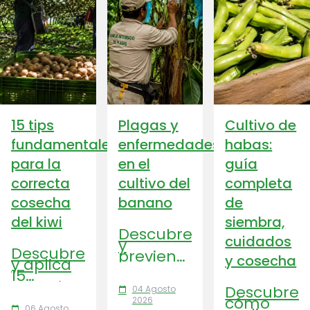
15 tips
Plagas y
Cultivo de
fundamentales
enfermedades
habas:
para la
en el
guía
correcta
cultivo del
completa
cosecha
banano
de
del kiwi
siembra,
Descubre
cuidados
y
Descubre
previene
y cosecha
y aplica
las
15
principales
consejos
plagas y
Descubre
04 Agosto
calendar_today
clave
enfermedades
cómo
2026
para
06 Agosto
calendar_today