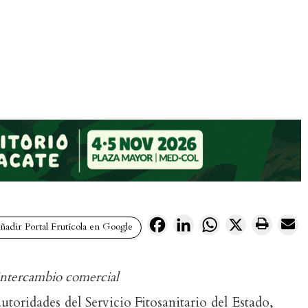
Facebook
LinkedIn
WhatsApp
X
adir Portal Frutícola en Google
 intercambio comercial
utoridades del Servicio Fitosanitario del Estado,