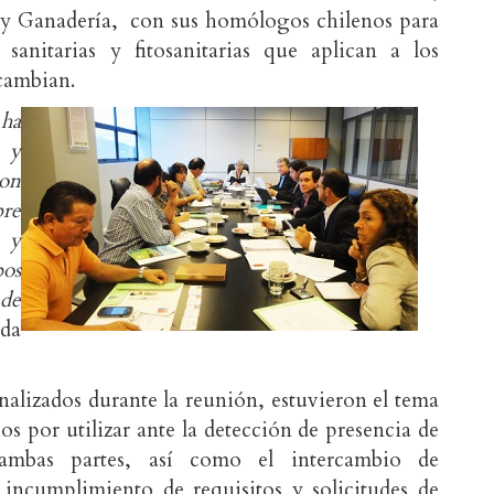
a y Ganadería, con sus homólogos chilenos para
sanitarias y fitosanitarias que aplican a los
cambian.
 ha
 y
con
pre
 y
bos
 de
da
nalizados durante la reunión, estuvieron el tema
ios por utilizar ante la detección de presencia de
 ambas partes, así como el intercambio de
incumplimiento de requisitos y solicitudes de