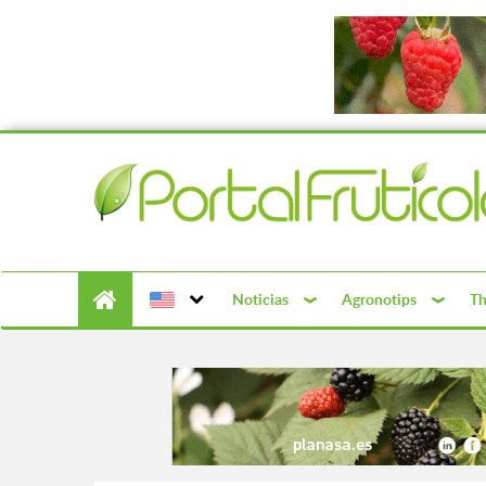
Noticias
Agronotips
Th