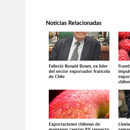
Noticias Relacionadas
Falleció Ronald Bown, ex líder
Framb
del sector exportador frutícola
impul
de Chile
expor
chile
Exportaciones chilenas de
Lluvi
manzanas caerían 9% respecto
seman