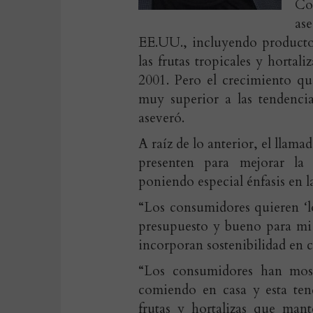
Co
as
EE.UU., incluyendo productos
las frutas tropicales y horta
2001. Pero el crecimiento q
muy superior a las tendencia
aseveró.
A raíz de lo anterior, el llam
presenten para mejorar la
poniendo especial énfasis en la
“Los consumidores quieren ‘
presupuesto y bueno para mi f
incorporan sostenibilidad en cu
“Los consumidores han most
comiendo en casa y esta ten
frutas y hortalizas que man