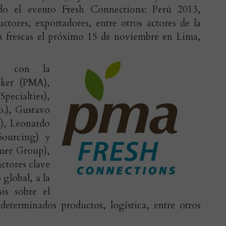
do el evento Fresh Connections: Perú 2013,
ctores, exportadores, entre otros actores de la
zas frescas el próximo 15 de noviembre en Lima,
rá con la
aker (PMA),
pecialties),
.), Gustavo
), Leonardo
ourcing) y
mer Group),
actores clave
 global, a la
sis sobre el
determinados productos, logística, entre otros