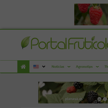
Noticias
Agronotips
Th