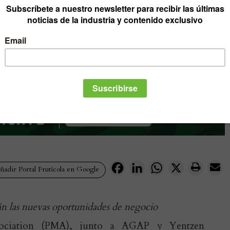
Facebook
LinkedIn
WhatsApp
X
adir Portal Frutícola en Google
rán las nuevas oportunidades de negocio
sociation (PMA), junto a AGAP y Yentzen