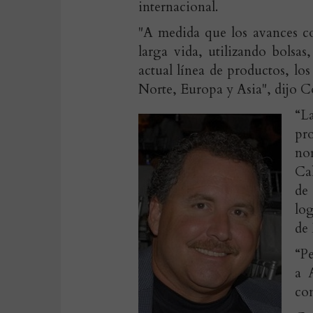
internacional.
"A medida que los avances co
larga vida, utilizando bolsa
actual línea de productos, lo
Norte, Europa y Asia", dijo Co
“L
pr
no
Cal
de
log
de 
“Pe
a 
con