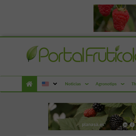
Noticias
Agronotips
Th