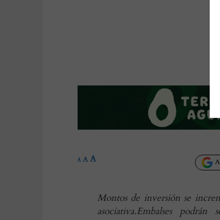
A
A
A
Añ
Montos de inversión se increm
asociativa.Embalses podrán 