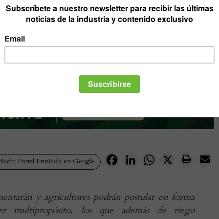
Facebook
LinkedIn
WhatsApp
X
adir Portal Frutícola en Google
entarán y agricultores podrán postular en forma
ser multipropósito, los que además de riego