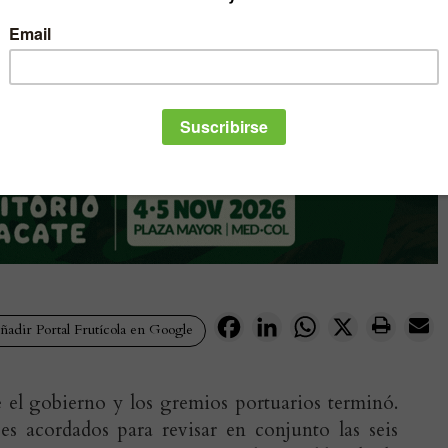
Facebook
LinkedIn
WhatsApp
X
adir Portal Frutícola en Google
e el gobierno y los gremios portuarios terminó.
es acordados para revisar en conjunto las seis