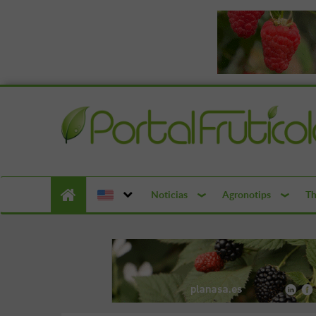
Noticias
Agronotips
Th