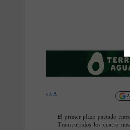
A
A
A
Añ
El primer plazo pactado entr
Transcurridos los cuatro mes