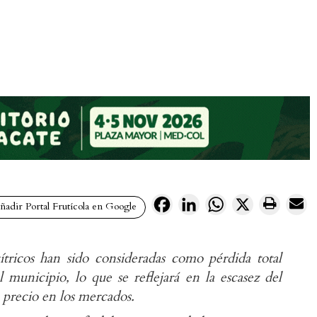
Facebook
LinkedIn
WhatsApp
X
adir Portal Frutícola en Google
tricos han sido consideradas como pérdida total
l municipio, lo que se reflejará en la escasez del
 precio en los mercados.