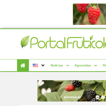
Noticias
Agronotips
Th