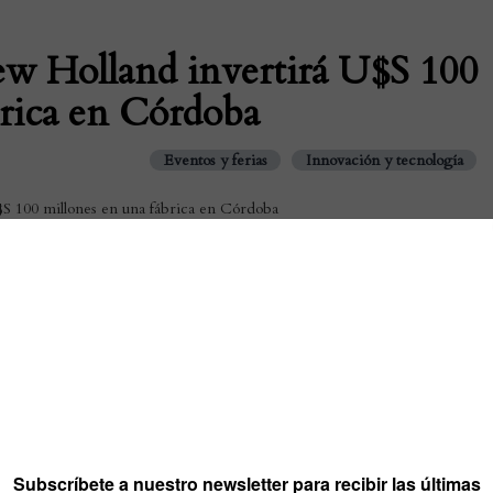
w Holland invertirá U$S 100
brica en Córdoba
Eventos y ferias
Innovación y tecnología