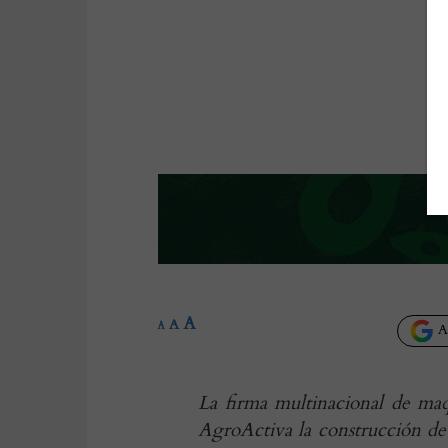
A
A
A
Añ
La firma multinacional de ma
AgroActiva la construcción de u