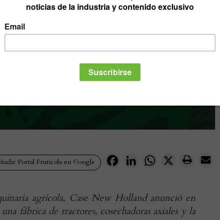
Facebook
LinkedIn
WhatsApp
X
adir Portal Frutícola en Google
quinaria agrícola, Case New Holland anunció en
na fábrica de tractores, cosechadoras axiales y la