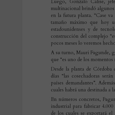
Luego, Gonzalo Calise, jef
multinacional brindó algunos 
en la futura planta. “Case va
tamaño máximo que hoy us
estadounidenses y de tecnol
construcción del complejo “
pocos meses lo veremos hecho 
A su turno, Mauri Fagunde, 
que “es uno de los momentos 
Desde la planta de Córdoba 
días “las cosechadoras será
países demandantes”. Además,
cuales habrá una destinada a l
En números concretos, Fagund
industrial para fabricar 4.00
de los cuales se exportará 