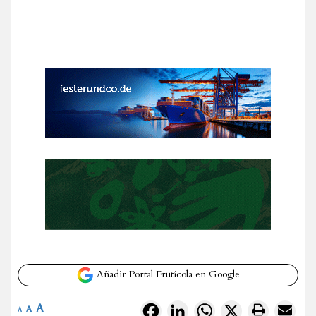
Añadir Portal Frutícola en Google
A
Facebook
LinkedIn
WhatsApp
X
A
A