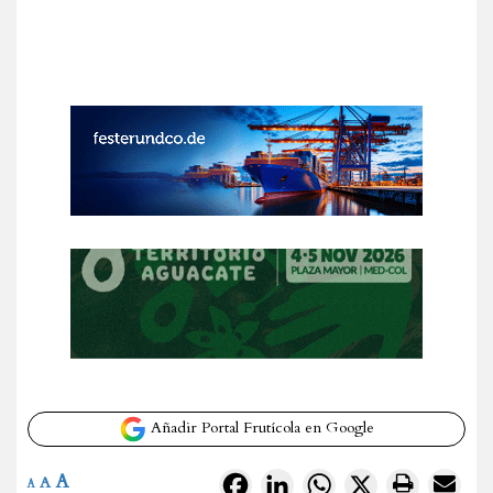
Añadir Portal Frutícola en Google
A
Facebook
LinkedIn
WhatsApp
X
A
A