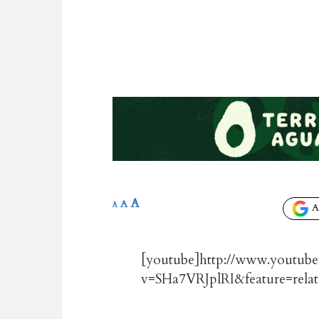
A
A
A
Añ
[youtube]http://www.youtub
v=SHa7VRJplRI&feature=relat