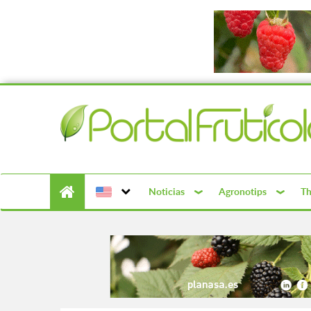
Noticias
Agronotips
Th