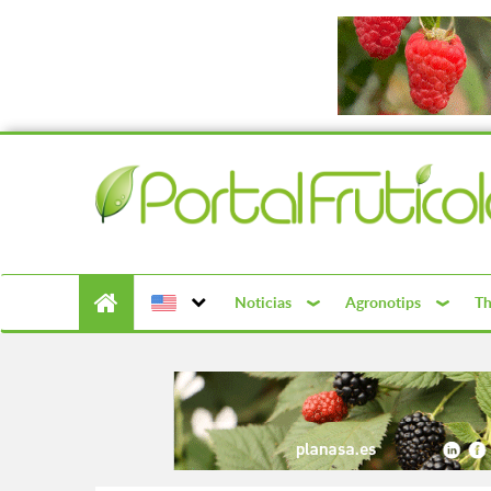
Noticias
Agronotips
Th