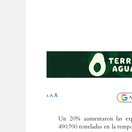
A
A
A
Añ
Un 20% aumentaron las expor
490.700 toneladas en la temp