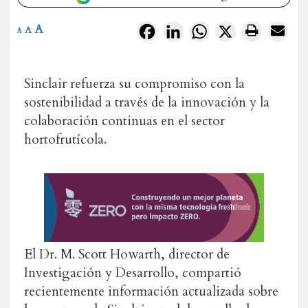
A
Facebook
LinkedIn
WhatsApp
X
A
A
Sinclair refuerza
su
compromiso
con
la
sostenibilidad
a
través
de
la
innovación
y
la
colaboración
continuas
en
el
sector
hortofrutícola
.
El
Dr.
M.
Scott
Howarth
, d
irector
de
Investigación
y
Desarrollo
,
compartió
recientemente
información
actualizada
sobre