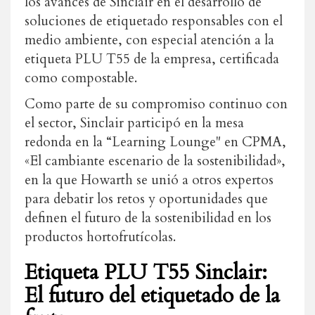
los
avances
de
Sinclair
en
el
desarrollo
de
soluciones
de
etiquetado
responsables
con
el
medio
ambiente
,
con
especial
atención
a
la
etiqueta
PLU
T55
de
la
empresa
,
certificada
como
compostable
.
Como
parte
de
su
compromiso continuo
con
el
sector
,
Sinclair
participó
en
la
mesa
redonda
en
la
“
Learning
Lounge
"
en
CPMA
,
«
El
cambiante
escenario
de
la
sostenibilidad
»
,
en
la
que
Howarth
se
unió
a
otros
expertos
para
debatir
los
retos
y
oportunidades
que
definen
el
futuro
de
la
sostenibilidad
en
los
productos
hortofrutícolas
.
Etiqueta PLU T55 Sinclair:
El futuro del etiquetado de la