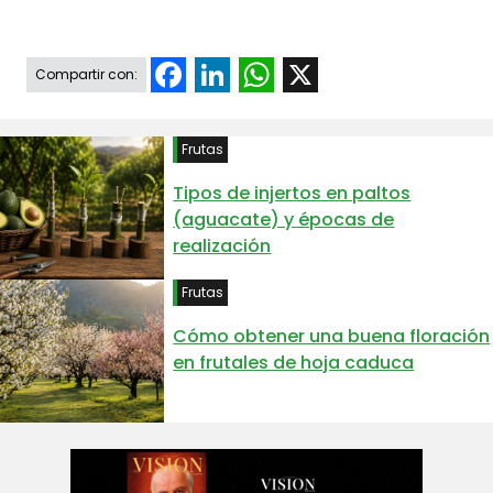
Facebook
LinkedIn
WhatsApp
X
Compartir con:
Frutas
Tipos de injertos en paltos
(aguacate) y épocas de
realización
Frutas
Cómo obtener una buena floración
en frutales de hoja caduca