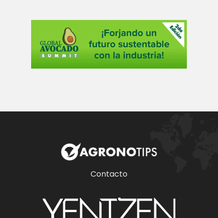
sana y
productiva.
Contacto