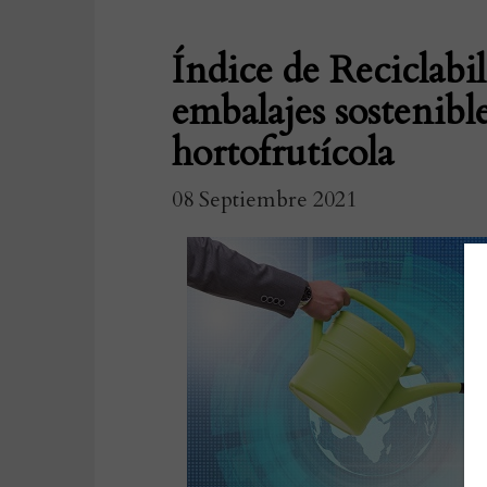
Índice de Reciclabi
embalajes sostenible
hortofrutícola
08 Septiembre 2021