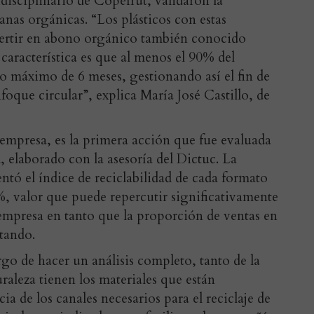
isciplinario de Copefrut, validaron la
nas orgánicas. “Los plásticos con estas
vertir en abono orgánico también conocido
característica es que al menos el 90% del
zo máximo de 6 meses, gestionando así el fin de
foque circular”, explica María José Castillo, de
 empresa, es la primera acción que fue evaluada
, elaborado con la asesoría del Dictuc. La
ntó el índice de reciclabilidad de cada formato
%, valor que puede repercutir significativamente
la empresa en tanto que la proporción de ventas en
tando.
go de hacer un análisis completo, tanto de la
uraleza tienen los materiales que están
ia de los canales necesarios para el reciclaje de