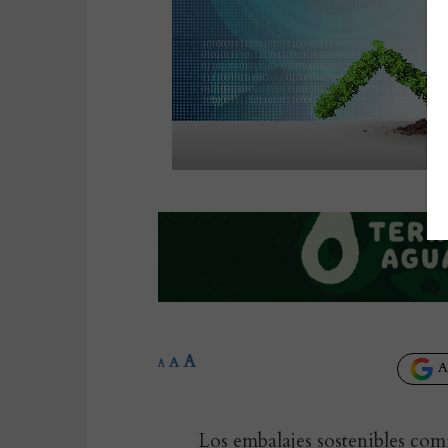
A
A
A
Añ
Los embalajes sostenibles comi