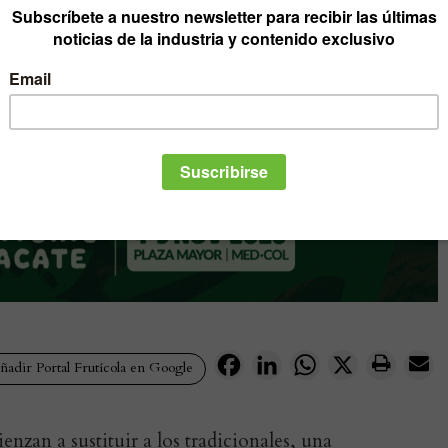
Facebook
LinkedIn
WhatsApp
X
adir Portal Frutícola en Google
enzan a sustituir a los tradicionales, una