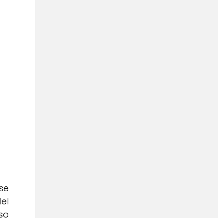
se
el
so