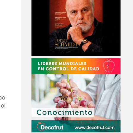
co
el