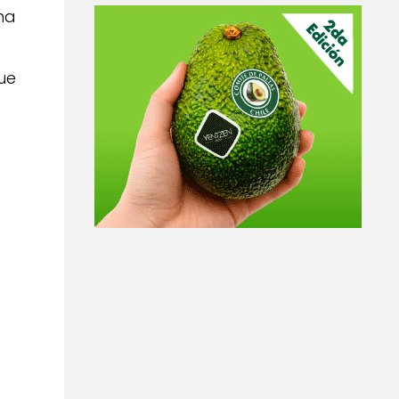
ma
ue