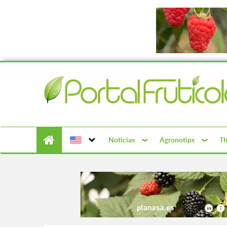
Noticias
Agronotips
Th