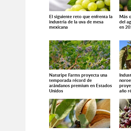
El siguiente reto que enfrenta la
Más o
industria de la uva de mesa
del a
mexicana
en 2
Naturipe Farms proyecta una
Indus
temporada récord de
noroe
arándanos premium en Estados
proye
Unidos
año r