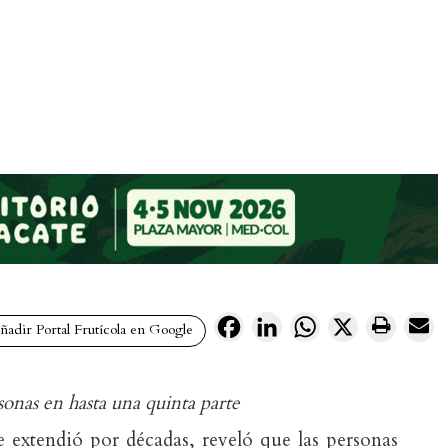
Facebook
LinkedIn
WhatsApp
X
adir Portal Frutícola en Google
sonas en hasta una quinta parte
 extendió por décadas, reveló que las personas