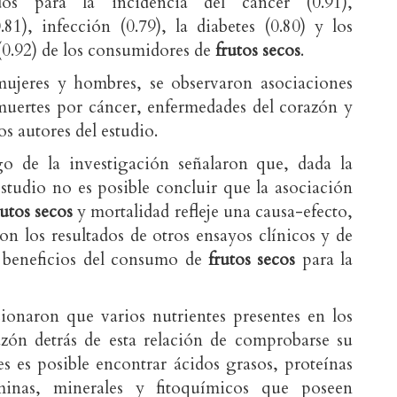
dos para la incidencia del cáncer (0.91),
.81), infección (0.79), la diabetes (0.80) y los
 (0.92) de los consumidores de
frutos secos
.
mujeres y hombres, se observaron asociaciones
s muertes por cáncer, enfermedades del corazón y
os autores del estudio.
rgo de la investigación señalaron que, dada la
estudio no es posible concluir que la asociación
rutos secos
y mortalidad refleje una causa-efecto,
con los resultados de otros ensayos clínicos y de
s beneficios del consumo de
frutos secos
para la
ionaron que varios nutrientes presentes en los
zón detrás de esta relación de comprobarse su
es es posible encontrar ácidos grasos, proteínas
aminas, minerales y fitoquímicos que poseen