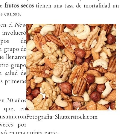
e
frutos secos
tienen una tasa de mortalidad un
s causas.
 en el
New
 involucró
pos de
un grupo de
e llenaron
 otro grupo
a salud de
s primeras
 en 30 años
n que, en
onsumieron
Fotografía: Shutterstock.com
eces por
yó en una quinta parte.