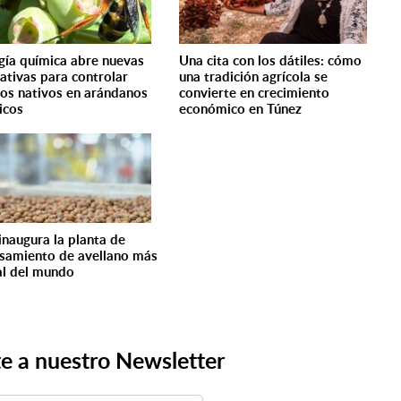
gía química abre nuevas
Una cita con los dátiles: cómo
nativas para controlar
una tradición agrícola se
tos nativos en arándanos
convierte en crecimiento
icos
económico en Túnez
 inaugura la planta de
samiento de avellano más
al del mundo
e a nuestro Newsletter