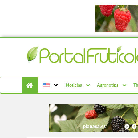
Noticias
Agronotips
Th