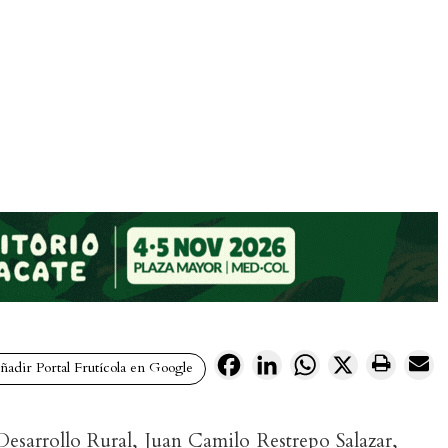
Facebook
LinkedIn
WhatsApp
X
adir Portal Frutícola en Google
Desarrollo Rural, Juan Camilo Restrepo Salazar,