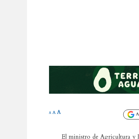
A
A
A
Añ
El ministro de Agricultura y 