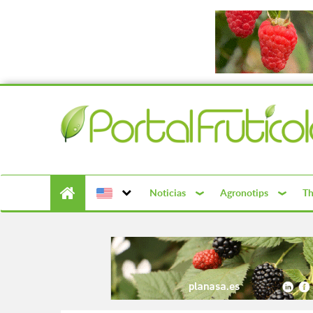
Noticias
Agronotips
Th