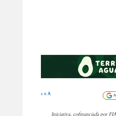
A
A
A
Añ
Iniciativa, cofinanciada por FI