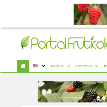
Noticias
Agronotips
Th