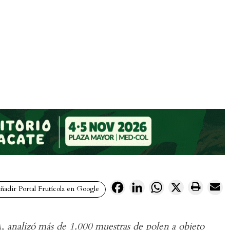
Facebook
LinkedIn
WhatsApp
X
adir Portal Frutícola en Google
A, analizó más de 1.000 muestras de polen a objeto