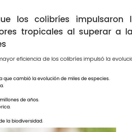
ue los colibríes impulsaron 
ores tropicales al superar a l
es
ayor eficiencia de los colibríes impulsó la evoluc
nza que cambió la evolución de miles de especies
.
ña
.
.
 millones de años
.
rica
.
e la biodiversidad
.