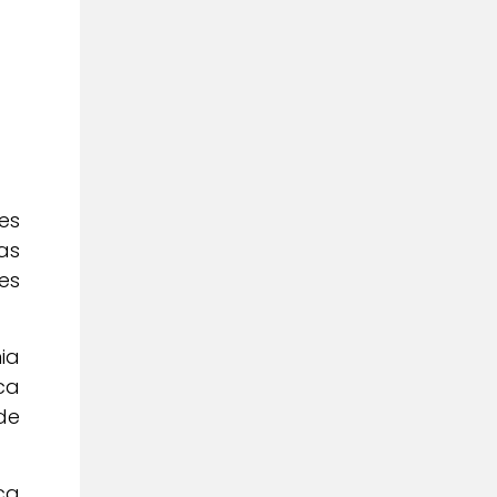
es
as
es
ia
ca
de
ca