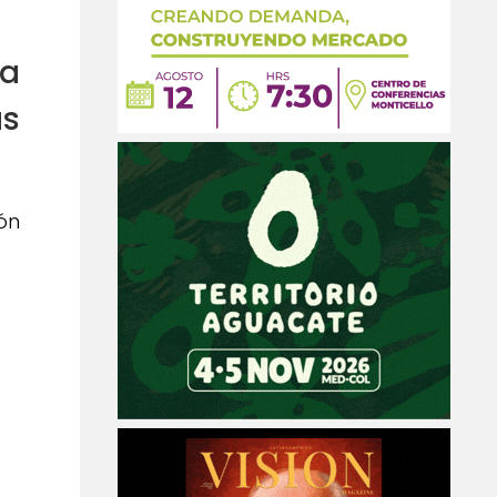
la
as
ión