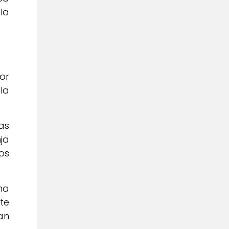
la
or
la
as
ja
os
na
te
an