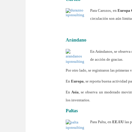
Para Carozos, en
Europa 
circulación son aún limita
Arándano
En Arándanos, se observa
de acción de gracias.
Por otro lado, se registraron las primeras 
En
Europa
, se reporta buena actividad par
En
Asia
, se observa un moderado movim
los inventarios.
Paltas
Para Palta, en
EE.UU
las p