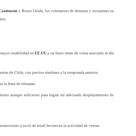
Continente
y
Reino Unido
, los volúmenes de durazno y nectarines en
dos.
 mayor estabilidad en
EE.UU
y un buen ritmo de venta asociado al día
ventas de Chile, con precios similares a la temporada anterior.
a la fruta de ultramar.
iento aunque suficiente para lograr un adecuado desplazamiento de
romociones a nivel de retail favorecen la actividad de ventas.