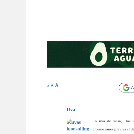
A
A
A
Añ
Uva
En uva de mesa, las v
promociones previas al de