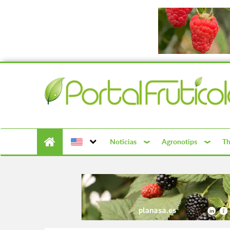
Noticias
Agronotips
Th