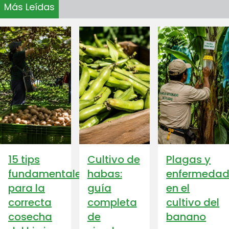
Más Leídas
15 tips
Cultivo de
Plagas y
fundamentales
habas:
enfermedad
para la
guía
en el
correcta
completa
cultivo del
cosecha
de
banano