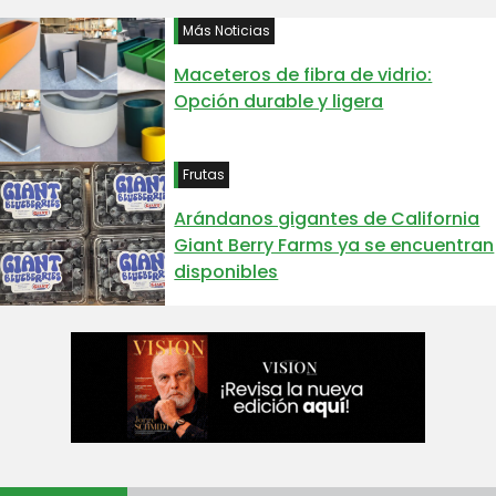
Más Noticias
Maceteros de fibra de vidrio:
Opción durable y ligera
Frutas
Arándanos gigantes de California
Giant Berry Farms ya se encuentran
disponibles