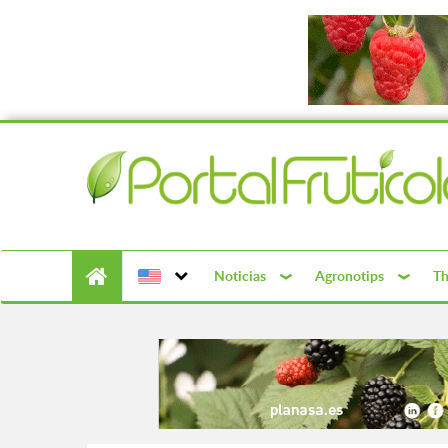
Noticias
Agronotips
Th