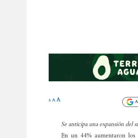
A
A
A
Añ
Se anticipa una expansión del s
En un 44% aumentaron los i