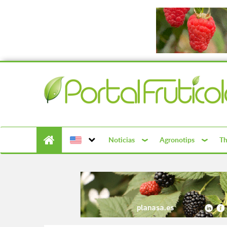
Noticias
Agronotips
Th