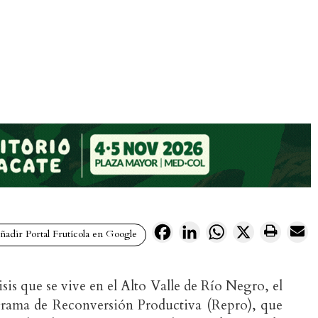
Facebook
LinkedIn
WhatsApp
X
adir Portal Frutícola en Google
isis que se vive en el Alto Valle de Río Negro, el
grama de Reconversión Productiva (Repro), que