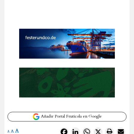
Añadir Portal Frutícola en Google
A
Facebook
LinkedIn
WhatsApp
X
A
A