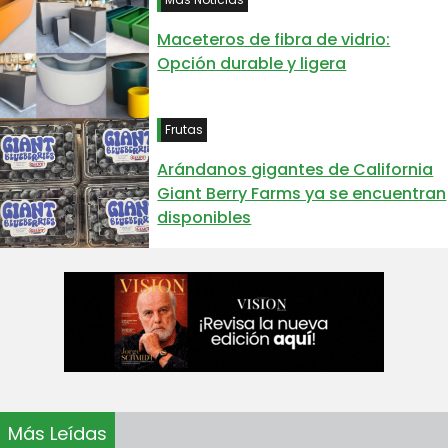
Maceteros de fibra de vidrio:
Opción durable y ligera
Frutas
Arándanos gigantes de California
Giant Berry Farms ya se encuentran
disponibles
Más Leídas