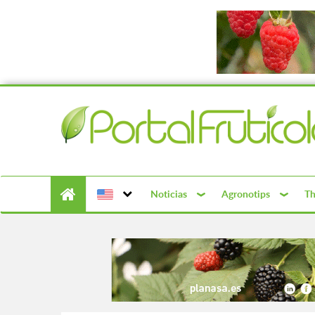
Noticias
Agronotips
Th