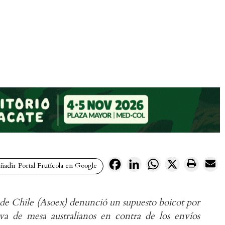
Facebook
LinkedIn
WhatsApp
X
adir Portal Frutícola en Google
de Chile (Asoex) denunció un supuesto boicot por
va de mesa australianos en contra de los envíos