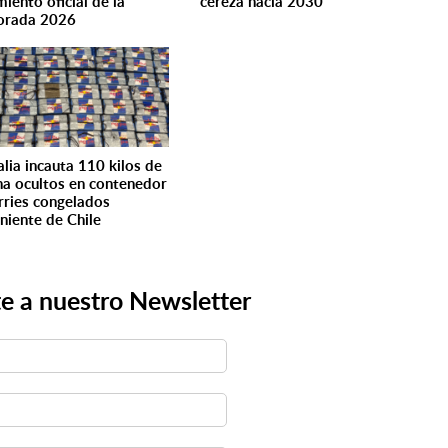
iento oficial de la
cereza hacia 2030
orada 2026
alia incauta 110 kilos de
na ocultos en contenedor
rries congelados
niente de Chile
e a nuestro Newsletter