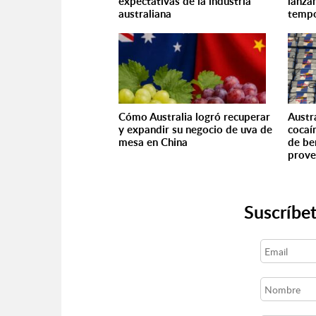
expectativas de la industria
lanzam
australiana
temp
Cómo Australia logró recuperar
Austr
y expandir su negocio de uva de
cocaí
mesa en China
de be
prove
Suscríbet