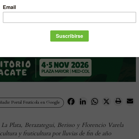
Facebook
LinkedIn
WhatsApp
X
adir Portal Frutícola en Google
 La Plata, Berazategui, Berisso y Florencio Varela
icultura y fruticultura por lluvias de fin de año