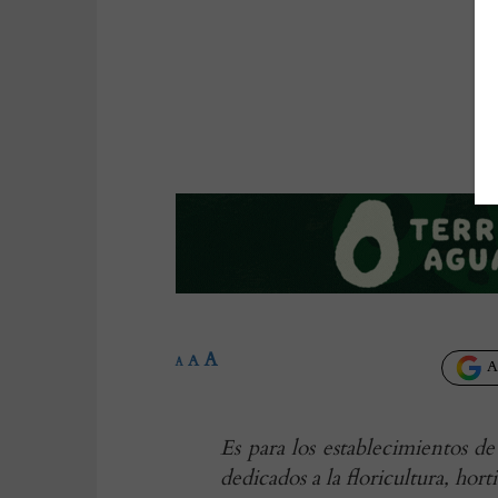
A
A
A
Añ
Es para los establecimientos de
dedicados a la floricultura, hort