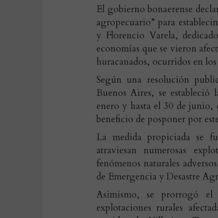
El gobierno bonaerense declar
agropecuario” para establecim
y Florencio Varela, dedicados
economías que se vieron afecta
huracanados, ocurridos en los
Según una resolución public
Buenos Aires, se estableció 
enero y hasta el 30 de junio, 
beneficio de posponer por est
La medida propiciada se fu
atraviesan numerosas explot
fenómenos naturales adversos 
de Emergencia y Desastre Agro
Asimismo, se prorrogó el 
explotaciones rurales afecta