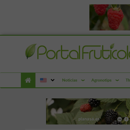
Noticias
Agronotips
Th