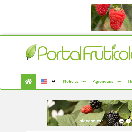
Noticias
Agronotips
Th