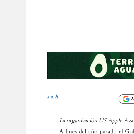
A
A
A
Añ
La organización US Apple Assoc
A fines del año pasado el G