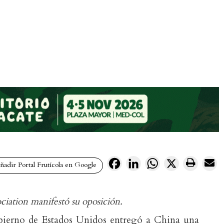
Facebook
LinkedIn
WhatsApp
X
adir Portal Frutícola en Google
iation manifestó su oposición.
obierno de Estados Unidos entregó a China una