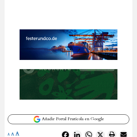
Añadir Portal Frutícola en Google
A
Facebook
LinkedIn
WhatsApp
X
A
A