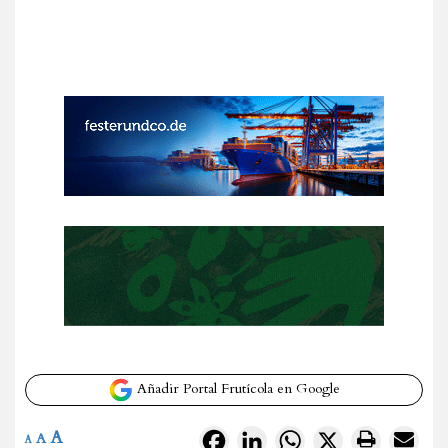
Añadir Portal Frutícola en Google
A
Facebook
LinkedIn
WhatsApp
X
A
A